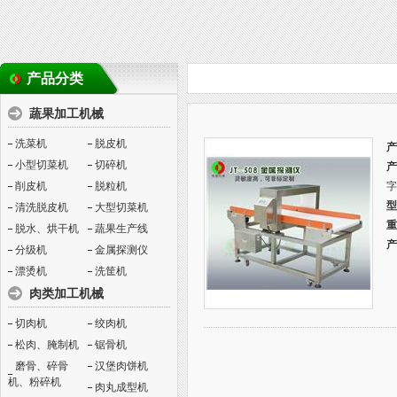
产品分类
蔬果加工机械
洗菜机
脱皮机
产
小型切菜机
切碎机
产
削皮机
脱粒机
字
型
清洗脱皮机
大型切菜机
重
脱水、烘干机
蔬果生产线
产
分级机
金属探测仪
漂烫机
洗筐机
肉类加工机械
切肉机
绞肉机
松肉、腌制机
锯骨机
磨骨、碎骨
汉堡肉饼机
机、粉碎机
肉丸成型机