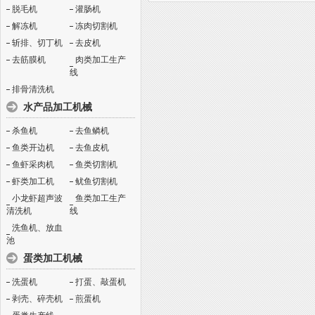
脱毛机
灌肠机
解冻机
冻肉切割机
斩排、切丁机
去皮机
去筋膜机
肉类加工生产
线
排骨清洗机
水产品加工机械
杀鱼机
去鱼鳞机
鱼类开边机
去鱼皮机
鱼虾采肉机
鱼类切割机
虾类加工机
鱿鱼切割机
小龙虾超声波
鱼类加工生产
清洗机
线
洗鱼机、放血
池
蛋类加工机械
洗蛋机
打蛋、敲蛋机
剥壳、碎壳机
煎蛋机