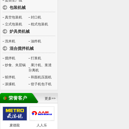
蛋类生产线
包装机械
真空包装机
封口机
立式包装机
枕式包装机
炉具类机械
洗米机
油炸机
混合搅拌机械
搅拌机
打浆机
炒食、夹层锅
果汁机、浆渣
分离机
斩拌机
和面机压面机
滚揉机
饺子机包子机
荣誉客户
更多>>
麦德龍
人人乐