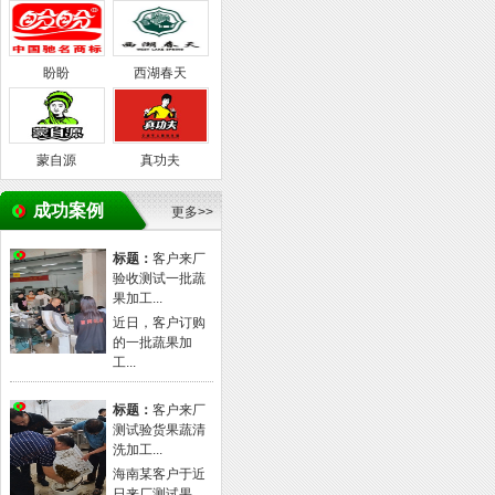
盼盼
西湖春天
蒙自源
真功夫
成功案例
更多>>
标题：
客户来厂
验收测试一批蔬
果加工...
近日，客户订购
的一批蔬果加
工...
标题：
客户来厂
测试验货果蔬清
洗加工...
海南某客户于近
日来厂测试果