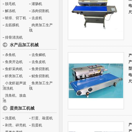
脱毛机
灌肠机
电
解冻机
冻肉切割机
尺
斩排、切丁机
去皮机
去筋膜机
肉类加工生产
线
排骨清洗机
水产品加工机械
杀鱼机
去鱼鳞机
产
鱼类开边机
去鱼皮机
产
型
鱼虾采肉机
鱼类切割机
电
虾类加工机
鱿鱼切割机
尺
小龙虾超声波
鱼类加工生产
清洗机
线
洗鱼机、放血
池
蛋类加工机械
洗蛋机
打蛋、敲蛋机
产
剥壳、碎壳机
煎蛋机
产