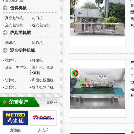
蛋类生产线
膜
包装机械
型
真空包装机
封口机
电
立式包装机
枕式包装机
尺
炉具类机械
洗米机
油炸机
混合搅拌机械
搅拌机
打浆机
产
炒食、夹层锅
果汁机、浆渣
产
分离机
子
斩拌机
和面机压面机
型
滚揉机
饺子机包子机
电
尺
荣誉客户
更多>>
麦德龍
人人乐
产