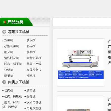
产品分类
蔬果加工机械
洗菜机
脱皮机
产
小型切菜机
切碎机
产
削皮机
脱粒机
型
电
清洗脱皮机
大型切菜机
尺
脱水、烘干机
蔬果生产线
分级机
金属探测仪
漂烫机
洗筐机
肉类加工机械
切肉机
绞肉机
松肉、腌制机
锯骨机
产
磨骨、碎骨
汉堡肉饼机
产
机、粉碎机
肉丸成型机
型