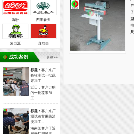
产
子
型
盼盼
西湖春天
电
尺
蒙自源
真功夫
成功案例
更多>>
标题：
客户来厂
验收测试一批蔬
果加工...
近日，客户订购
的一批蔬果加
工...
标题：
客户来厂
测试验货果蔬清
洗加工...
海南某客户于近
日来厂测试果