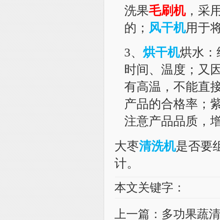
洗果
毛刷机
，采
的；
风干机
用于
3、
烘干机
烘水
：
时间、温度；又
有高温，不能直
产品的合格率；
注意
产品品质，
大枣
清洗机
是否要
计。
本文关键字：
上一篇：
多功果蔬