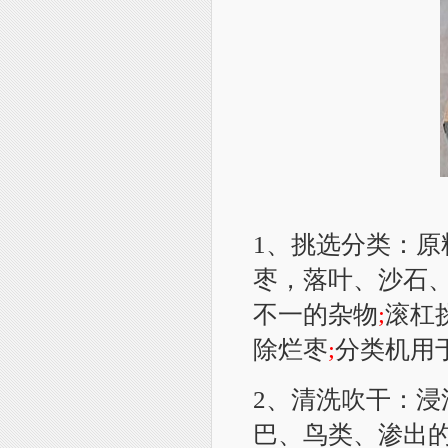
1、挑选分
类
：原
枣，落叶、沙石
不一的杂物
;
滚杠
除烂枣
;
分
类
机用
2、清洗吹干：浸
巴、鸟类、渗出