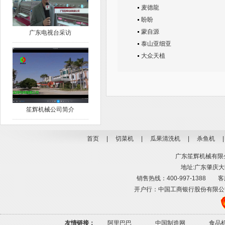
麦德龍
盼盼
蒙自源
广东电视台采访
泰山亚细亚
大众天植
笙辉机械公司简介
首页
|
切菜机
|
瓜果清洗机
|
杀鱼机
广东笙辉机械有限公司
地址:广东肇庆大旺
销售热线：400-997-1388 客服热线
开户行：中国工商银行股份有限公司肇庆高
友情链接：
阿里巴巴
中国制造网
食品